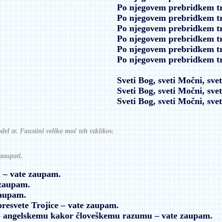
Po njegovem prebridkem t
Po njegovem prebridkem t
Po njegovem prebridkem t
Po njegovem prebridkem t
Po njegovem prebridkem t
Po njegovem prebridkem t
Sveti Bog, sveti Močni, sve
Sveti Bog, sveti Močni, sve
Sveti Bog, sveti Močni, sve
del sr. Faustini veliko moč teh vzklikov.
zaupati.
a
– vate zaupam.
 zaupam.
zaupam.
 presvete Trojice
– vate zaupam.
ko angelskemu kakor človeškemu razumu
– vate zaupam.