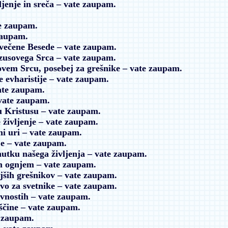
ljenje in sreča
– vate zaupam.
e zaupam.
zaupam.
lovečene Besede
– vate zaupam.
ezusovega Srca
– vate zaupam.
sovem Srcu, posebej za grešnike
– vate zaupam.
e evharistije
– vate zaupam.
ate zaupam.
vate zaupam.
u Kristusu
– vate zaupam.
 življenje
– vate zaupam.
i uri
– vate zaupam.
je
– vate zaupam.
nutku našega življenja
– vate zaupam.
im ognjem
– vate zaupam.
jših grešnikov
– vate zaupam.
vo za svetnike
– vate zaupam.
ivnostih
– vate zaupam.
ščine
– vate zaupam.
 zaupam.