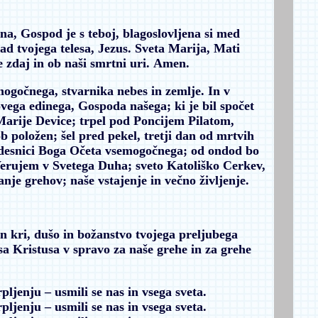
na, Gospod je s teboj, blagoslovljena si med
sad tvojega telesa, Jezus. Sveta Marija, Mati
e zdaj in ob naši smrtni uri.
Amen.
gočnega, stvarnika nebes in zemlje. In v
vega edinega, Gospoda našega; ki je bil spočet
Marije Device; trpel pod Poncijem Pilatom,
ob položen; šel pred pekel, tretji dan od mrtvih
na desnici Boga Očeta vsemogočnega; od ondod bo
 Verujem v Svetega Duha; sveto Katoliško Cerkev,
nje grehov; naše vstajenje in večno življenje.
in kri, dušo in božanstvo tvojega preljubega
a Kristusa v spravo za naše grehe in za grehe
rpljenju
– usmili se nas in vsega sveta.
rpljenju
– usmili se nas in vsega sveta.