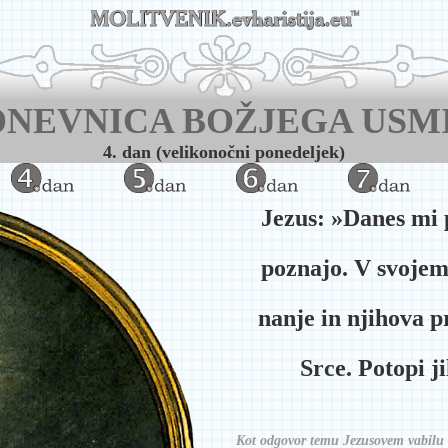
NEVNICA BOŽJEGA USM
4. dan (velikonočni ponedeljek)
Jezus: »Danes mi p
poznajo. V svojem
nanje in njihova p
Srce. Potopi j
Kot odgovor temu Jezusovem vabilu 