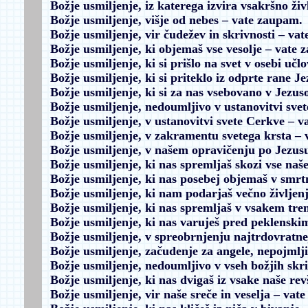
Božje usmiljenje, iz katerega izvira vsakršno živ
Božje usmiljenje, višje od nebes
– vate zaupam.
Božje usmiljenje, vir čudežev in skrivnosti
– vat
Božje usmiljenje, ki objemaš vse vesolje
– vate 
Božje usmiljenje, ki si prišlo na svet v osebi uč
Božje usmiljenje, ki si priteklo iz odprte rane J
Božje usmiljenje, ki si za nas vsebovano v Jezu
Božje usmiljenje, nedoumljivo v ustanovitvi svet
Božje usmiljenje, v ustanovitvi svete Cerkve
– v
Božje usmiljenje, v zakramentu svetega krsta
– 
Božje usmiljenje, v našem opravičenju po Jezus
Božje usmiljenje, ki nas spremljaš skozi vse naše
Božje usmiljenje, ki nas posebej objemaš v smrtn
Božje usmiljenje, ki nam podarjaš večno življen
Božje usmiljenje, ki nas spremljaš v vsakem tre
Božje usmiljenje, ki nas varuješ pred peklensk
Božje usmiljenje, v spreobrnjenju najtrdovratne
Božje usmiljenje, začudenje za angele, nepojmlji
Božje usmiljenje, nedoumljivo v vseh božjih skr
Božje usmiljenje, ki nas dvigaš iz vsake naše rev
Božje usmiljenje, vir naše sreče in veselja
– vate