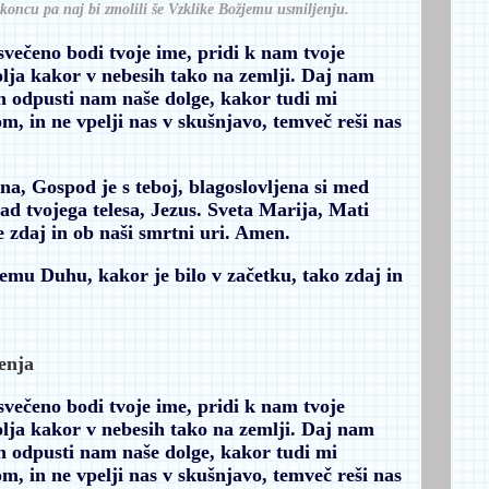
koncu pa naj bi zmolili še Vzklike Božjemu usmiljenju.
osvečeno bodi tvoje ime, pridi k nam tvoje
volja kakor v nebesih tako na zemlji. Daj nam
n odpusti nam naše dolge, kakor tudi mi
, in ne vpelji nas v skušnjavo, temveč reši nas
na, Gospod je s teboj, blagoslovljena si med
sad tvojega telesa, Jezus. Sveta Marija, Mati
 zdaj in ob naši smrtni uri.
Amen.
emu Duhu, kakor je bilo v začetku, tako zdaj in
enja
osvečeno bodi tvoje ime, pridi k nam tvoje
volja kakor v nebesih tako na zemlji. Daj nam
n odpusti nam naše dolge, kakor tudi mi
, in ne vpelji nas v skušnjavo, temveč reši nas