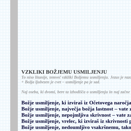
VZKLIKI BOŽJEMU USMILJENJU
To niso litanije, temveč vzkliki Božjemu usmiljenju. Jezus je razo
+ Božja ljubezen je cvet – usmiljenje pa je sad.
Naj oseba, ki dvomi, bere ta izhodišča o usmiljenju in naj začne 
Božje usmiljenje, ki izviraš iz Očetovega naročj
Božje usmiljenje, največja božja lastnost
– vate
Božje usmiljenje, nepojmljiva skrivnost
– vate 
Božje usmiljenje, vrelec, ki izviraš iz skrivnosti
Božje usmiljenje, nedoumljivo vsakršnemu, ta