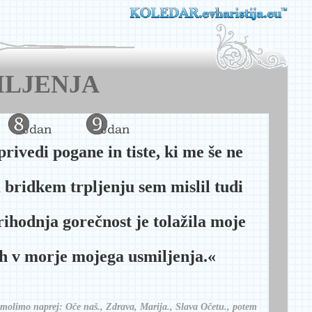
ILJENJA
rivedi pogane in tiste, ki me še ne
 bridkem trpljenju sem mislil tudi
rihodnja gorečnost je tolažila moje
ih v morje mojega usmiljenja.«
molimo naprej: Oče naš., Zdrava, Marija., Slava Očetu., potem