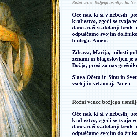
Rožni venec Božjega usmiljenja. Na 
Oče naš, ki si v nebesih, p
kraljestvo, zgodi se tvoja 
danes naš vsakdanji kruh i
odpuščamo svojim dolžnikom
hudega.
Amen.
Zdrava, Marija, milosti pol
ženami in blagoslovljen je 
Božja, prosi za nas grešnike
Slava Očetu in Sinu in Svet
vselej in vekomaj.
Amen.
Rožni venec božjega usmilj
Oče naš, ki si v nebesih, p
kraljestvo, zgodi se tvoja 
danes naš vsakdanji kruh i
odpuščamo svojim dolžnikom