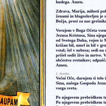
hudega.
Amen.
Zdrava, Marija, milosti pol
ženami in blagoslovljen je 
Božja, prosi za nas grešnik
Verujem v Boga Očeta vsemo
Jezusa Kristusa, Sina njego
od Svetega Duha, rojen iz 
križan bil, umrl in bil v gr
vstal; šel v nebesa; sedi 
prišel sodit žive in mrtve.
občestvo svetnikov; odpušča
Amen.
1. desetka
Večni Oče, darujem ti telo 
Sina, našega Gospoda Jezus
vsega sveta.
Po njegovem prebridkem t
Po njegovem prebridkem t