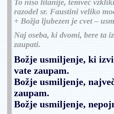
To niso litanije, temveč vzkli
razodel sr. Faustini veliko mo
+ Božja ljubezen je cvet – usmi
Naj oseba, ki dvomi, bere ta i
zaupati.
Božje usmiljenje, ki izv
vate zaupam.
Božje usmiljenje, najve
zaupam.
Božje usmiljenje, nepoj