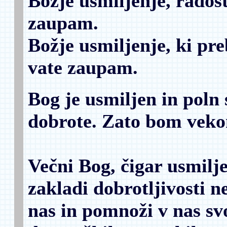
Božje usmiljenje, radost
zaupam.
Božje usmiljenje, ki pr
vate zaupam.
Bog je usmiljen in poln 
dobrote.
Zato bom vekom
Večni Bog, čigar usmilje
zakladi dobrotljivosti n
nas in pomnoži v nas sv