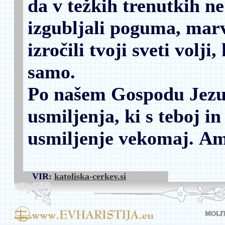
da v težkih trenutkih n
izgubljali poguma, mar
izročili tvoji sveti volji
samo.
Po našem Gospodu Jezu
usmiljenja, ki s teboj 
usmiljenje vekomaj.
Am
VIR:
katoliska-cerkev.si