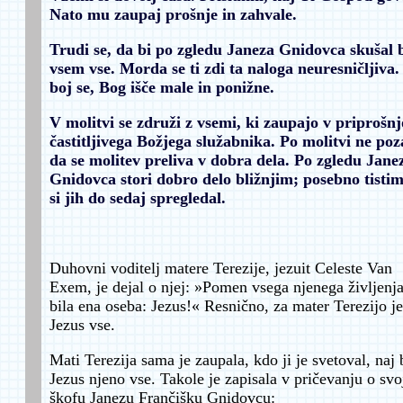
Nato mu zaupaj prošnje in zahvale.
Trudi se, da bi po zgledu Janeza Gnidovca skušal b
vsem vse. Morda se ti zdi ta naloga neuresničljiva.
boj se, Bog išče male in ponižne.
V molitvi se združi z vsemi, ki zaupajo v priprošnj
častitljivega Božjega služabnika. Po molitvi ne poz
da se molitev preliva v dobra dela. Po zgledu Jane
Gnidovca stori dobro delo bližnjim; posebno tistim
si jih do sedaj spregledal.
Duhovni voditelj matere Terezije, jezuit Celeste Van
Exem, je dejal o njej: »Pomen vsega njenega življenja
bila ena oseba: Jezus!« Resnično, za mater Terezijo je
Jezus vse.
Mati Terezija sama je zaupala, kdo ji je svetoval, naj 
Jezus njeno vse. Takole je zapisala v pričevanju o sv
škofu Janezu Frančišku Gnidovcu: