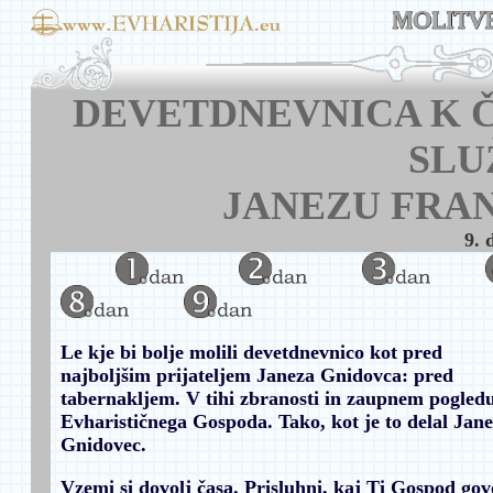
DEVETDNEVNICA K 
SLU
JANEZU FRA
9. 
Le kje bi bolje molili devetdnevnico kot pred
najboljšim prijateljem Janeza Gnidovca: pred
tabernakljem. V tihi zbranosti in zaupnem pogled
Evharističnega Gospoda. Tako, kot je to delal Jane
Gnidovec.
Vzemi si dovolj časa. Prisluhni, kaj Ti Gospod gov