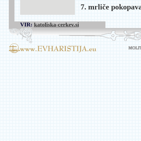
7. mrliče pokopava
VIR:
katoliska-cerkev.si