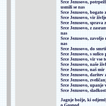
Srce Jezusovo, potrpežl
usmili se nas
Srce Jezusovo, bogato za
Srce Jezusovo, vir življ
Srce Jezusovo, sprava 
Srce Jezusovo, z zasr
nas
Srce Jezusovo, zavoljo 
nas
Srce Jezusovo, do smrt
Srce Jezusovo, s sulic
Srce Jezusovo, vir vse 
Srce Jezusovo, naše živl
Srce Jezusovo, naš mir
Srce Jezusovo, daritev 
Srce Jezusovo, zveličan
Srce Jezusovo, upanje 
Srce Jezusovo, sladkost
Jagnje božje, ki odjeml
o Gospod