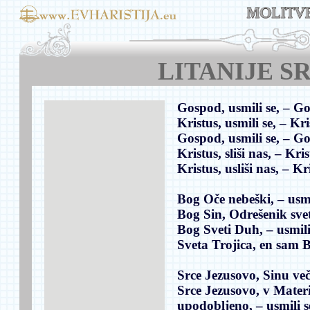
LITANIJE S
Gospod, usmili se,
– Go
Kristus, usmili se,
– Kri
Gospod, usmili se,
– Go
Kristus, sliši nas,
– Krist
Kristus, usliši nas,
– Kri
Bog Oče nebeški,
– usmi
Bog Sin, Odrešenik sve
Bog Sveti Duh,
– usmili
Sveta Trojica, en sam 
Srce Jezusovo, Sinu ve
Srce Jezusovo, v Mater
upodobljeno,
– usmili s