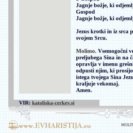
Jagnje božje, ki odjeml
Gospod
Jagnje božje, ki odjeml
Jezus krotki in iz srca 
svojem Srcu.
Molimo.
Vsemogočni več
preljubega Sina in na ča
opravlja v imenu grešn
odpusti njim, ki prosij
istega tvojega Sina Jezu
kraljuje vekomaj.
Amen.
VIR:
katoliska-cerkev.si